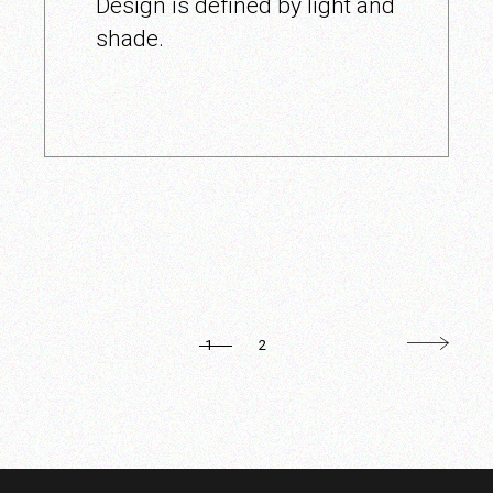
Design is defined by light and
shade.
PAGINAȚIE
1
2
ARTICOLE