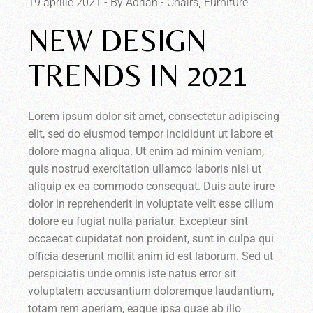
19 aprilie 2021
By Adrian
Chairs
Furniture
NEW DESIGN
TRENDS IN 2021
Lorem ipsum dolor sit amet, consectetur adipiscing
elit, sed do eiusmod tempor incididunt ut labore et
dolore magna aliqua. Ut enim ad minim veniam,
quis nostrud exercitation ullamco laboris nisi ut
aliquip ex ea commodo consequat. Duis aute irure
dolor in reprehenderit in voluptate velit esse cillum
dolore eu fugiat nulla pariatur. Excepteur sint
occaecat cupidatat non proident, sunt in culpa qui
officia deserunt mollit anim id est laborum. Sed ut
perspiciatis unde omnis iste natus error sit
voluptatem accusantium doloremque laudantium,
totam rem aperiam, eaque ipsa quae ab illo