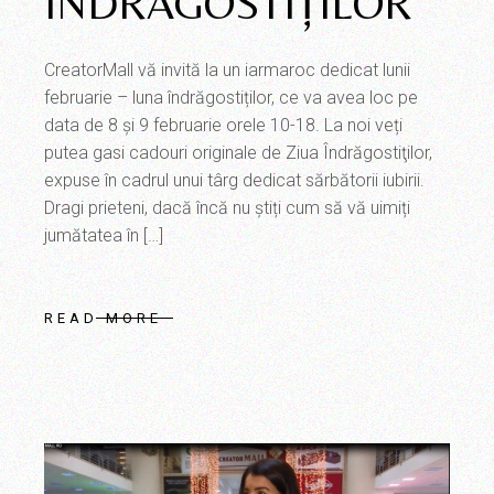
ÎNDRĂGOSTIȚILOR
CreatorMall vă invită la un iarmaroc dedicat lunii
februarie – luna îndrăgostiților, ce va avea loc pe
data de 8 și 9 februarie orele 10-18. La noi veți
putea gasi cadouri originale de Ziua Îndrăgostiţilor,
expuse în cadrul unui târg dedicat sărbătorii iubirii.
Dragi prieteni, dacă încă nu știți cum să vă uimiți
jumătatea în […]
READ MORE