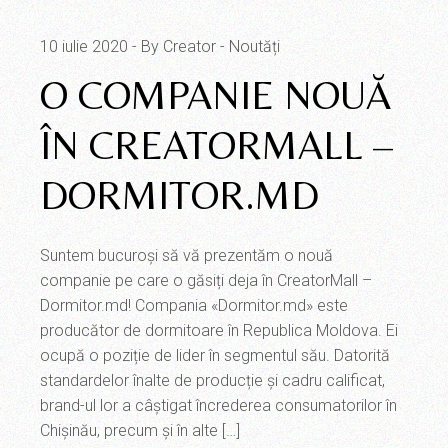
10 iulie 2020
By Creator
Noutăți
O COMPANIE NOUĂ
ÎN CREATORMALL –
DORMITOR.MD
Suntem bucuroși să vă prezentăm o nouă
companie pe care o găsiți deja în CreatorMall –
Dormitor.md! Compania «Dormitor.md» este
producător de dormitoare în Republica Moldova. Ei
ocupă o poziție de lider în segmentul său. Datorită
standardelor înalte de producție și cadru calificat,
brand-ul lor a câștigat încrederea consumatorilor în
Chișinău, precum și în alte […]