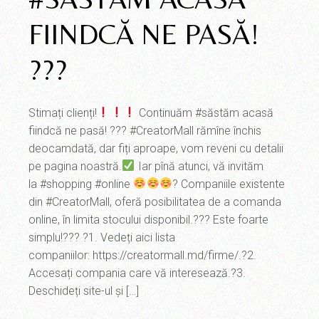
FIINDCĂ NE PASĂ!
???
Stimați clienți!
Continuăm #săstăm acasă
fiindcă ne pasă! ??? #CreatorMall rămîne închis
deocamdată, dar fiți aproape, vom reveni cu detalii
pe pagina noastră.
Iar pînă atunci, vă invităm
la #shopping #online
? Companiile existente
din #CreatorMall, oferă posibilitatea de a comanda
online, în limita stocului disponibil.??? Este foarte
simplu!??? ?1. Vedeți aici lista
companiilor: https://creatormall.md/firme/.?2.
Accesați compania care vă interesează.?3.
Deschideți site-ul și […]