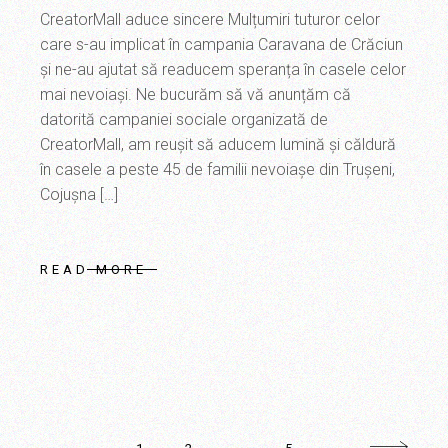
CreatorMall aduce sincere Mulțumiri tuturor celor
care s-au implicat în campania Caravana de Crăciun
și ne-au ajutat să readucem speranța în casele celor
mai nevoiași. Ne bucurăm să vă anunțăm că
datorită campaniei sociale organizată de
CreatorMall, am reușit să aducem lumină și căldură
în casele a peste 45 de familii nevoiașe din Trușeni,
Cojușna […]
READ MORE