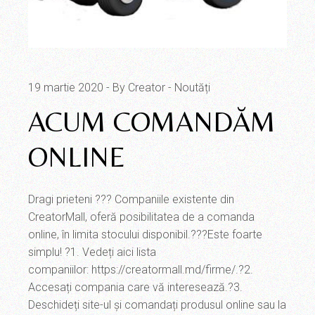
19 martie 2020
By Creator
Noutăți
ACUM COMANDĂM
ONLINE
Dragi prieteni ??? Companiile existente din
CreatorMall, oferă posibilitatea de a comanda
online, în limita stocului disponibil.???Este foarte
simplu! ?1. Vedeți aici lista
companiilor: https://creatormall.md/firme/.?2.
Accesați compania care vă interesează.?3.
Deschideți site-ul și comandați produsul online sau la