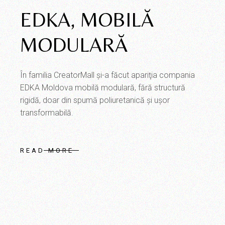
EDKA, MOBILĂ
MODULARĂ
În familia CreatorMall şi-a făcut apariţia compania
EDKA Moldova mobilă modulară, fără structură
rigidă, doar din spumă poliuretanică şi uşor
transformabilă.
READ MORE