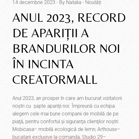
14 decembrie 2023
By Natalia
Noutăți
ANUL 2023, RECORD
DE APARIŢII A
BRANDURILOR NOI
ÎN INCINTA
CREATORMALL
Anul 2023, an prosper în care am bucurat vizitatorii
noştri cu şapte apariţii noi. Împreună cu echipa
alegem cele mai bune companii de mobilă de pe
piaţă, pentru confortul şi siguranţa clienţilor noştri.
Mobicasa– mobilă ecologică de lemn; Arthouse–
bucatarii exclusive la comanda; Studio 29–