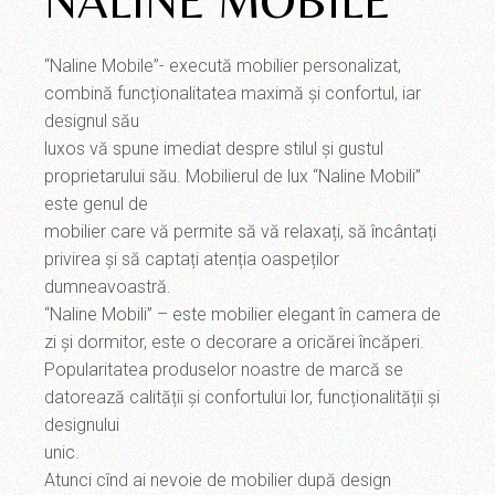
NALINE MOBILE
“Naline Mobile”- execută mobilier personalizat,
combină funcționalitatea maximă și confortul, iar
designul său
luxos vă spune imediat despre stilul și gustul
proprietarului său. Mobilierul de lux “Naline Mobili”
este genul de
mobilier care vă permite să vă relaxați, să încântați
privirea și să captați atenția oaspeților
dumneavoastră.
“Naline Mobili” – este mobilier elegant în camera de
zi și dormitor, este o decorare a oricărei încăperi.
Popularitatea produselor noastre de marcă se
datorează calității și confortului lor, funcționalității și
designului
unic.
Atunci cînd ai nevoie de mobilier după design