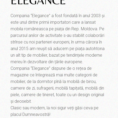
ELEGANCE
Compania “Elegance” a fost fondată în anul 2003 și
este unul dintre primii importatori care a lansat
mobila româneasca pe piața din Rep. Moldova. Pe
parcursul anilor de activitate s-au stabilit colaborări
strînse cu noi parteneri europeni, în urma cărora în
anul 2015 am reușit să aducem pe piața autohtona
un alt tip de mobilier, bazat pe tendințele moderne
mereu în dezvoltare din țările europene.
Compania “Elegance” dispune de o rețea de
magazine ce întegrează mai multe categorii de
mobilier, de la dormitor pînă la mobilă de birou,
camere de zi, sufragerii, mobilă tapițată, mobilă din
piele, camere de tineret, toate cu un design original
și deosebit.
Clasic sau modern, la noi sigur veți găsi ceva pe
placul Dumneavostră!