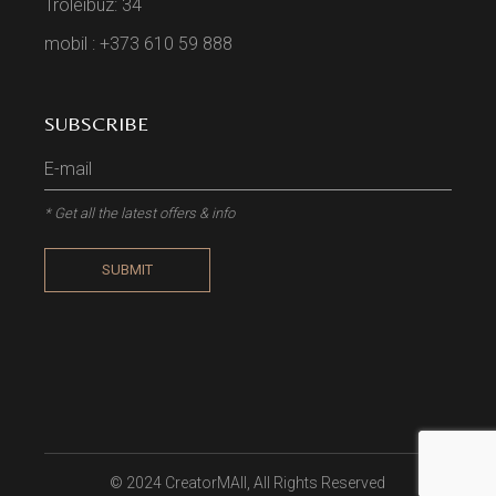
Troleibuz: 34
mobil : +373 610 59 888
SUBSCRIBE
* Get all the latest offers & info
SUBMIT
© 2024
CreatorMAll
, All Rights Reserved