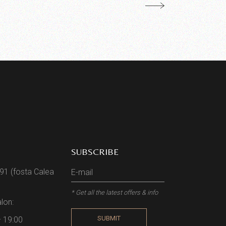
SUBSCRIBE
 91 (fosta Calea
* Get all the latest offers & info
lon:
SUBMIT
– 19:00