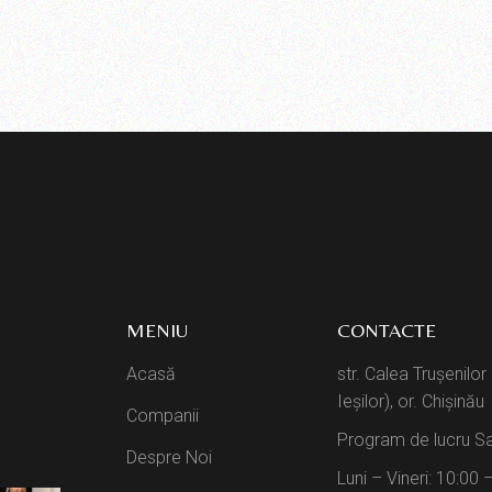
MENIU
CONTACTE
Acasă
str. Calea Trușenilor
Ieșilor), or. Chișinău
Companii
Program de lucru Sa
Despre Noi
Luni – Vineri: 10:00 