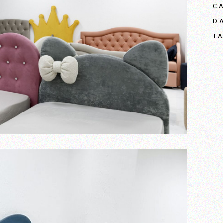
C
D
T