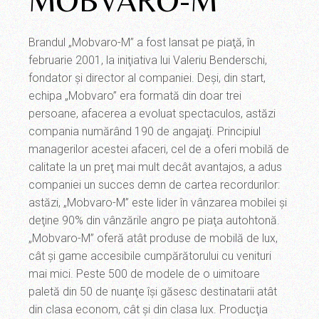
MOBVARO-M
Brandul „Mobvaro-M” a fost lansat pe piaţă, în
februarie 2001, la iniţiativa lui Valeriu Benderschi,
fondator şi director al companiei. Deşi, din start,
echipa „Mobvaro” era formată din doar trei
persoane, afacerea a evoluat spectaculos, astăzi
compania numărând 190 de angajaţi. Principiul
managerilor acestei afaceri, cel de a oferi mobilă de
calitate la un preţ mai mult decât avantajos, a adus
companiei un succes demn de cartea recordurilor:
astăzi, „Mobvaro-M” este lider în vânzarea mobilei şi
deţine 90% din vânzările angro pe piaţa autohtonă.
„Mobvaro-M” oferă atât produse de mobilă de lux,
cât şi game accesibile cumpărătorului cu venituri
mai mici. Peste 500 de modele de o uimitoare
paletă din 50 de nuanţe îşi găsesc destinatarii atât
din clasa econom, cât şi din clasa lux. Producţia