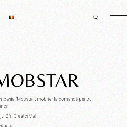
MOBSTAR
mpania “Mobstar”, mobilier la comandă pentru
erior.
jul 2 în CreatorMall.
ntacte: