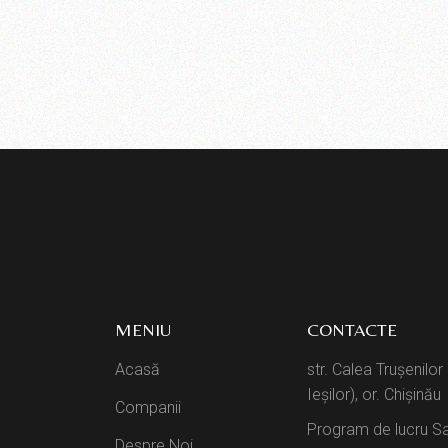
MENIU
CONTACTE
Acasă
str. Calea Trușenilor
Ieșilor), or. Chișinău
Companii
Program de lucru Sa
Despre Noi