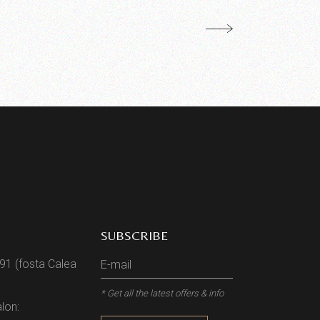
SUBSCRIBE
 91 (fosta Calea
* Get all the latest offers & info
lon: