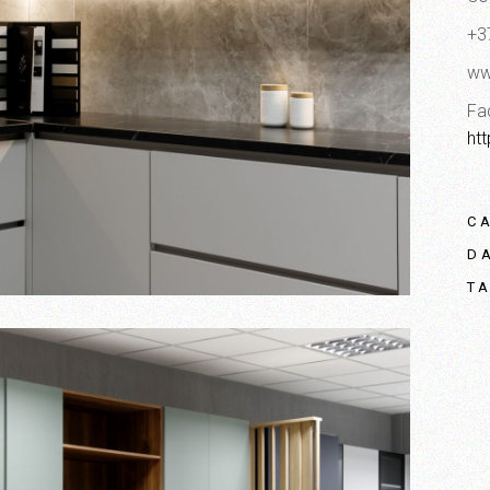
+3
ww
Fa
ht
C
D
T